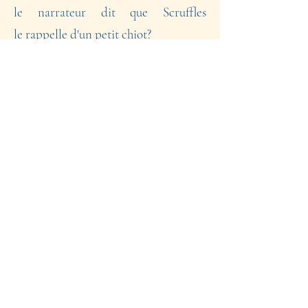
le
narrateur
dit que Scruffles
le
rappelle
d'un
petit
chiot?
4. Est-ce que Scruffles est toujours
sage
?
5. Quelles sont trois choses que
Scruffles aime beaucoup?
6. Le narrateur dit que Scruffles est
une chienne respectueuse. Es-tu
d'accord avec lui?