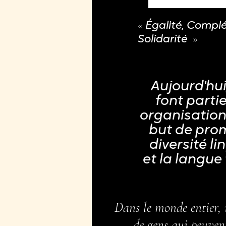
«
Égalité, Compl
»
Solidarité
Aujourd'hui
font partie
organisation
but de prom
diversité li
et la langue
Dans le monde entier, 
de gens qui peuven