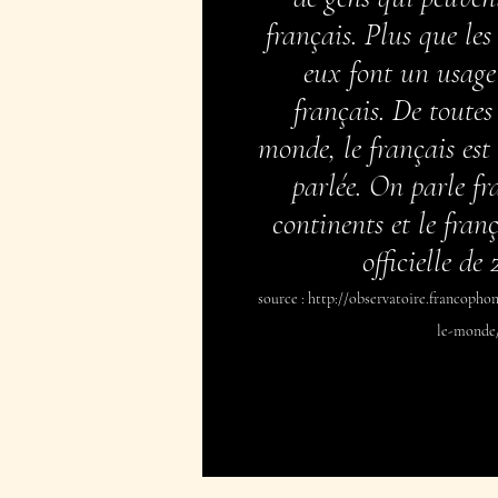
français. Plus que les 
eux font un usage
français. De toutes
monde, le français est
parlée. On parle fr
continents et le fran
officielle de
source :
http://observatoire.francophon
le-monde