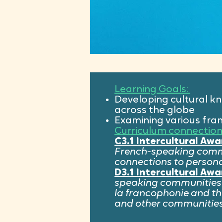
Learning Goals:
Developing cultural k
across the globe
Examining various fran
Curriculum connection
C3.1 Intercultural Aw
French-speaking commun
connections to person
D3.1 Intercultural Awa
speaking communities in
la francophonie and th
and other communitie