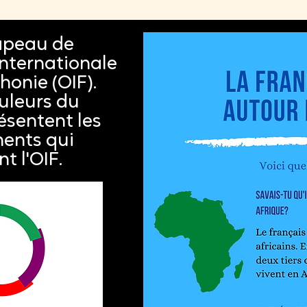
rapeau de
Internationale
honie (OIF).
uleurs du
ésentent les
nents qui
t l'OIF.