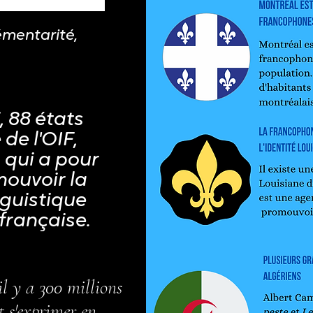
émentarité,
, 88 états
 de l'OIF,
 qui a pour
ouvoir la
nguistique
 française.
il y a 300 millions
t s'exprimer en