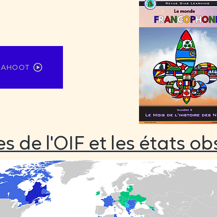
KAHOOT
 de l'OIF et les états o