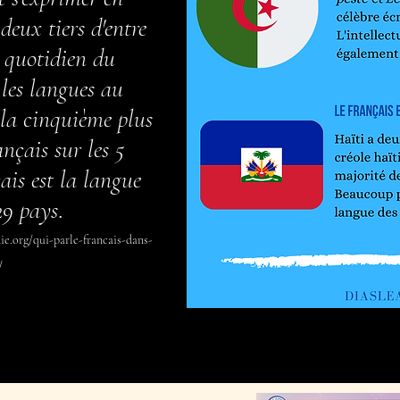
deux tiers d'entre
 quotidien du
 les langues au
 la cinquième plus
ançais sur les 5
çais est la langue
 29 pays
.
ie.org/qui-parle-francais-dans-
/