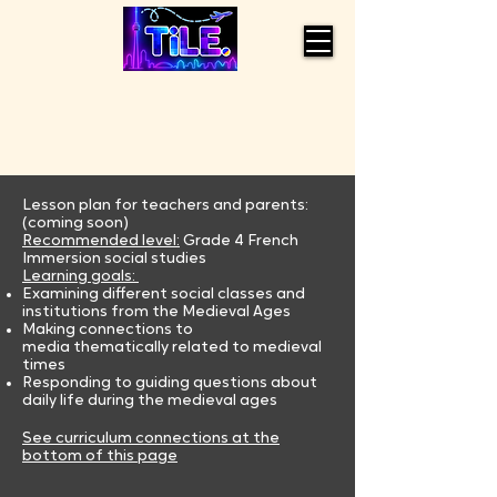
Lesson plan for teachers and parents:
(coming soon)
Recommended level:
Grade 4 French
Immersion social studies
Learning goals:
Examining different social classes and
institutions from the Medieval Ages
Making connections to
media
thematically
related to medieval
times
Responding
to guiding questions about
daily life during the medieval ages
See curriculum connections at the
bottom of this page