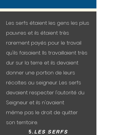
Les serfs étaient les gens les plus
pauvres et ils étaient très
rarement payés pour le travail
qu'ils faisaient. Ils travaillaient très
dur sur la terre et ils devaient
donner une portion de leurs
récoltes au seigneur. Les serfs
devaient respecter l'autorité du
Seigneur et ils n'avaient
même pas le droit de quitter
son territoire.
5.
LES SERFS