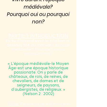
médiévale?
Pourquoi oui ou
pourquoi
non?
PARTIE 1: INTRODUCTION
Es-tu d'accord avec la citation ci-
dessous tiré du manuel
L’époque
médiévale
? Pourquoi oui ou
pourquoi non?
« L’époque médiévale-le Moyen
Âge-est une époque historique
passionate. On y parle de
châteaux, de rois, de reines, de
chevaliers, de dames et de
seigneurs, de paysans,
d’aubergistes, de religieux. »
(Nelson 2 : 2002)
Tache:
Prends un grand morceau