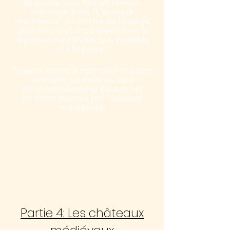
de papier puis fait un rémue-
méninge. Écris "L'époque
médiévale" au centre de la page
puis écris autant d'idées liées à
l'époque médiévale que possible
sur la page.
Tu peux écrire le nom de films (par
exemple,
La belle au bois
dormant
/
Sleeping Beauty)
et
de livres inspirés par l'époque
médiévale!
Partie 4: Les châteaux