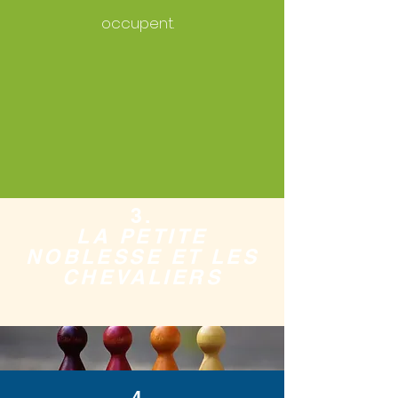
occupent.
3.
LA PETITE
NOBLESSE ET LES
CHEVALIERS
4.