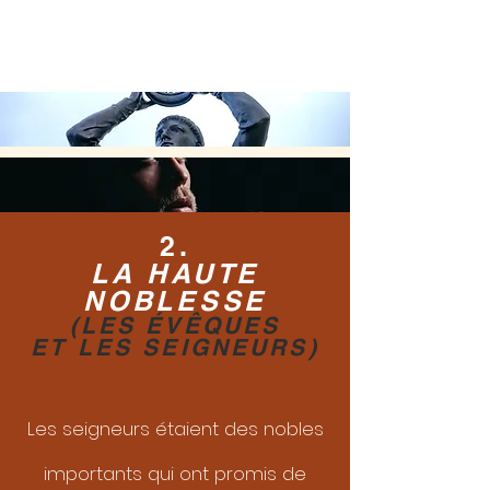
2.
LA HAUTE
NOBLESSE
(LES ÉVÊQUES
ET LES SEIGNEURS)
Les seigneurs étaient des nobles
importants qui ont promis de