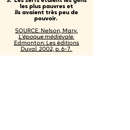
5. Les serfs
étaient les gens
les plus pauvres et
ils avaient très peu de
pouvoir.
SOURCE: Nelson, Mary.
L'époque médiévale
.
Edmonton: Les éditions
Duval. 2002, p. 6-7.
1.
LA
ROYAUTÉ