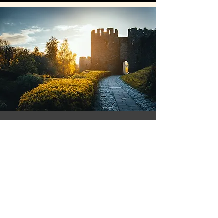
Les châteaux étaient munis
de toutes sortes
de défenses, car ils
subissaient souvent
des attaques. Une défense
efficace était la douve (a
moat). C' était une fossé
remplie d'eau qui entourait
le château. On faisait